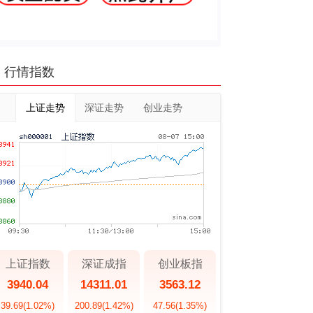
行情指数
上证走势
深证走势
创业走势
上证指数
深证成指
创业板指
3940.04
14311.01
3563.12
39.69
(1.02%)
200.89
(1.42%)
47.56
(1.35%)