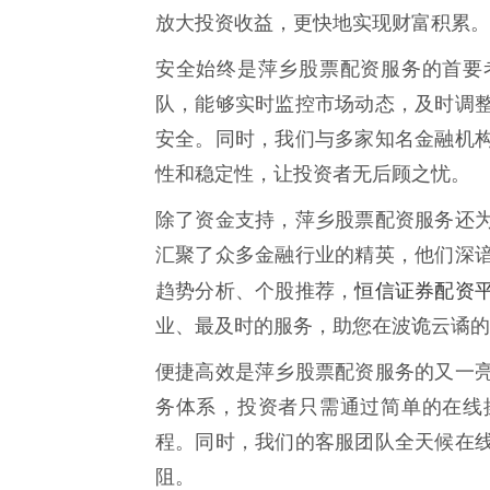
放大投资收益，更快地实现财富积累。
安全始终是萍乡股票配资服务的首要
队，能够实时监控市场动态，及时调
安全。同时，我们与多家知名金融机
性和稳定性，让投资者无后顾之忧。
除了资金支持，萍乡股票配资服务还
汇聚了众多金融行业的精英，他们深
恒信证券配资
趋势分析、个股推荐，
业、最及时的服务，助您在波诡云谲的
便捷高效是萍乡股票配资服务的又一
务体系，投资者只需通过简单的在线
程。同时，我们的客服团队全天候在
阻。