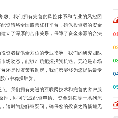
考虑。我们拥有完善的风控体系和专业的风控团
整配资策略全国股票杠杆平台，确保投资者的资金
构建立了深厚的合作关系，保障了资金来源的合法
0
0
为投资者提供全方位的专业指导。我们的研究团队
0
谙市场动态，能够准确把握投资机遇。无论是市场
平台
还是投资策略制定，我们都能够为您提供最专
0
股市中稳操胜券。
0
亮点。我们拥有先进的互联网技术和完善的客户服
操作，即可完成配资申请、资金划拨等一系列流
线，随时为您解答疑问，确保您的投资之路畅通无