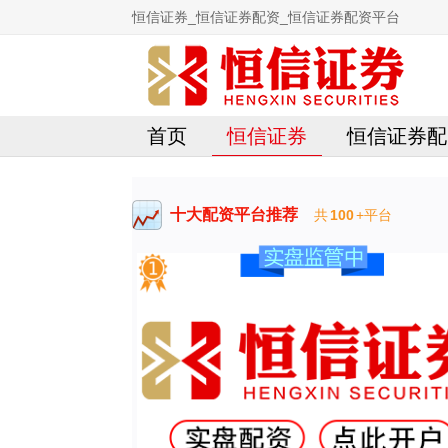
恒信证券_恒信证券配资_恒信证券配资平台
首页
恒信证券
恒信证券配
十大配资平台推荐
共
100
+平台