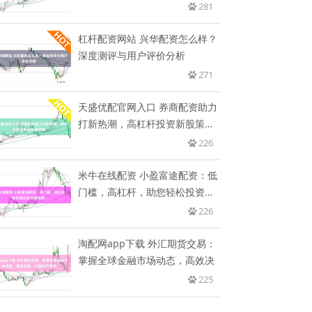
281
杠杆配资网站 兴华配资怎么样？
深度测评与用户评价分析
271
天盛优配官网入口 券商配资助力
打新热潮，高杠杆投资新股策略
揭
226
米牛在线配资 小盈富途配资：低
门槛，高杠杆，助您轻松投资港
美
226
淘配网app下载 外汇期货交易：
掌握全球金融市场动态，高效决
225