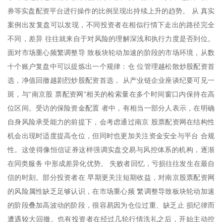
券等实盘配资平台进行操作的比例呈现出持续上升的趋势。 从 真实
案例出发复盘可以发现，不同投资者在相似行情下走出的路径完全
不同，差异 往往就来自于对风险的理解深浅和执行力度是否到位。
面对市场重心频繁调整导 致板块轮动加速的阶段的市场环境，从数
十个账户复盘中可以提炼出一个规律：仓 位管理越松散炒股配资首
选，净值回撤越剧烈炒股配资首选， 从产业链企业座谈纪要可见一
斑，与“南京股 票配资网”相关的检索量在多个时间窗口内保持在高
位区间。受访的保险资金配置 者中，有相当一部分人表示，在明确
自身风险承受能力的前提下，会考虑通过南京 股票配资网在结构性
机会出现时适度提高仓位，但同时也更加关注资金安全与平台 合规
性。这使得像恒信证券这样强调实盘交易与风控体系的机构，逐渐
在同类服务 中形成差异化优势。 失败者回忆，亏损往往发生在最自
信的时刻。部分投资者在 早期更关注短期收益，对南京股票配资网
的风险属性缺乏足够认识，在市场重心频 繁调整导致板块轮动加速
的阶段叠加高波动的阶段，很容易因为仓位过重、缺乏止 损纪律而
遭遇较大回撤。也有投资者在经过几轮行情洗礼之后，开始主动控