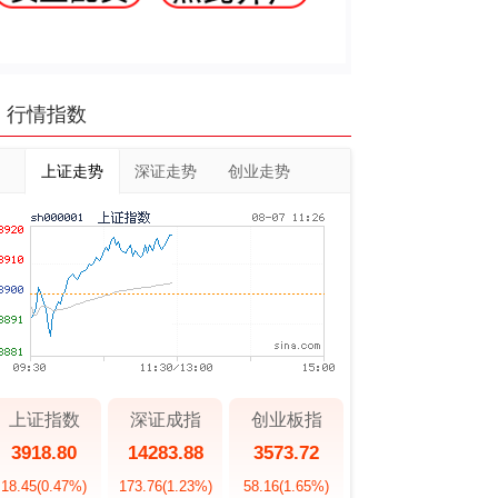
行情指数
上证走势
深证走势
创业走势
上证指数
深证成指
创业板指
3918.80
14283.88
3573.72
18.45
(0.47%)
173.76
(1.23%)
58.16
(1.65%)