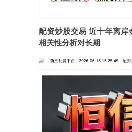
配资炒股交易 近十年离岸
相关性分析对长期
配资
前三配资平台
2026-06-13 15:25:49