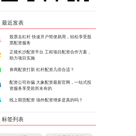
最近发表
股票去杠杆 快速开户简便易用，轻松享受股
1
票配资服务
正规长沙配资平台 工程项目配资合作方案，
2
助力项目实施
3
券商配资打新 杠杆配资几倍合适？
配资公司诈骗 大象配资最新官网，一站式投
4
资服务享受前所未有的
5
线上期货配资 场外配资增多是真的吗？
标签列表