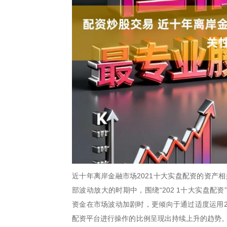
近十年离岸金融市场2021十大实盘配资的资产
部波动放大的时期中，围绕“202 1十大实盘配
资金在市场波动加剧时，更倾向于通过适度运用2
配资平台进行操作的比例呈现出持续上升的趋势。