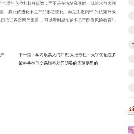
推合适的仓位和杠杆倍数，而不是在情绪高涨时一味追求放大利
键。 真正的进化不是产品形态变化，而是生态内部 的认知升级
恒信证券官网等渠道 ，可以看到越来越多关于配资风险教育与
开户
学习股票入门知识 风控专栏：天宇优配在多
下一篇：
策略共存但交易胜率差异明显的震荡期里的