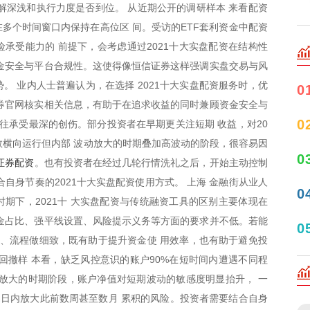
解深浅和执行力度是否到位。 从近期公开的调研样本 来看配资
量在多个时间窗口内保持在高位区 间。受访的ETF套利资金中配资
承受能力的 前提下，会考虑通过2021十大实盘配资在结构性
金安全与平台合规性。这使得像恒信证券这样强调实盘交易与风
。 业内人士普遍认为，在选择 2021十大实盘配资服务时，优
0
券官网核实相关信息，有助于在追求收益的同时兼顾资金安全与
0
往往承受最深的创伤。部分投资者在早期更关注短期 收益，对20
数横向运行但内部 波动放大的时期叠加高波动的阶段，很容易因
0
证券配资
。也有投资者在经过几轮行情洗礼之后，开始主动控制
自身节奏的2021十大实盘配资使用方式。 上海 金融街从业人
0
期下，2021十 大实盘配资与传统融资工具的区别主要体现在
金占比、强平线设置、风险提示义务等方面的要求并不低。若能
0
清楚、流程做细致，既有助于提升资金使 用效率，也有助于避免投
回撤样 本看，缺乏风控意识的账户90%在短时间内遭遇不同程
放大的时期阶段，账户净值对短期波动的敏感度明显抬升， 一
易日内放大此前数周甚至数月 累积的风险。投资者需要结合自身