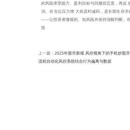
的风险承受能力、盈利目标与回撤容忍度，再反 
润。在仓位压力增 大前及时减码，是长期生存关
——让投资者懂规则、知风险并保持清醒判断。在
投
2025年股市新规 风控视角下的手机炒股
上一篇：
流程自动化风控系统结合行为偏离与数据