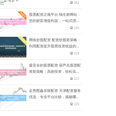
262
股票配资正规平台 钱生财网站：
您的财富增值利器，一站式理财
投
245
网络炒股配资 配资炒股新策略：
利用配资提升股票投资收益的秘
诀
228
最安全的股票配资 葫芦岛股票配
资新策略：高效投资，轻松实现
资
227
走势图鑫东财配资 天津配资服务
优选：专业平台比较，揭秘哪家
配
226