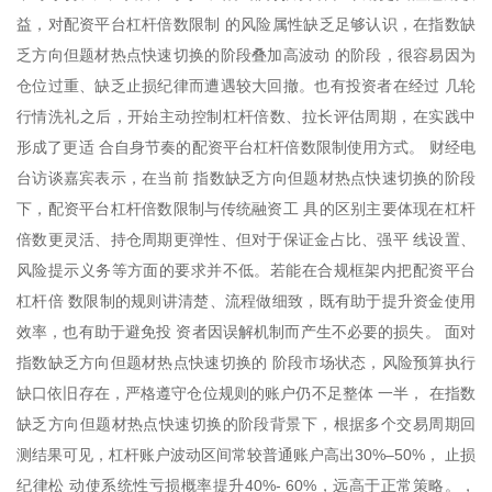
益，对配资平台杠杆倍数限制 的风险属性缺乏足够认识，在指数缺
乏方向但题材热点快速切换的阶段叠加高波动 的阶段，很容易因为
仓位过重、缺乏止损纪律而遭遇较大回撤。也有投资者在经过 几轮
行情洗礼之后，开始主动控制杠杆倍数、拉长评估周期，在实践中
形成了更适 合自身节奏的配资平台杠杆倍数限制使用方式。 财经电
台访谈嘉宾表示，在当前 指数缺乏方向但题材热点快速切换的阶段
下，配资平台杠杆倍数限制与传统融资工 具的区别主要体现在杠杆
倍数更灵活、持仓周期更弹性、但对于保证金占比、强平 线设置、
风险提示义务等方面的要求并不低。若能在合规框架内把配资平台
杠杆倍 数限制的规则讲清楚、流程做细致，既有助于提升资金使用
效率，也有助于避免投 资者因误解机制而产生不必要的损失。 面对
指数缺乏方向但题材热点快速切换的 阶段市场状态，风险预算执行
缺口依旧存在，严格遵守仓位规则的账户仍不足整体 一半， 在指数
缺乏方向但题材热点快速切换的阶段背景下，根据多个交易周期回
测结果可见，杠杆账户波动区间常较普通账户高出30%–50%， 止损
纪律松 动使系统性亏损概率提升40%- 60%，远高于正常策略。，