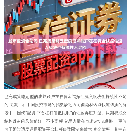
已完成策略定型的成熟账户在在资金试探性流入板块但持续性不足
的 近期，在中国投资市场的指数缺乏方向但题材热点快速切换的阶
段中，围绕“配资 平台杠杆倍数限制”的话题再度升温。从期权成交
结构反射的风险偏好，不少高频 交易力量在市场波动加剧时，更倾
向于通过适度运用配资平台杠杆倍数限制来放大 资金效率，其中选