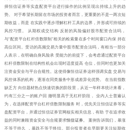
择恒信证券等实盘配资平台进行操作的比例呈现出持续上升的趋
势。 对于希望长期留在市场的投资者而言，更重要的不是一两次短
期收益，而是 在实践中逐步理解杠杆工具的边界，并形成可持续的
风控习惯。 从期权成交结构 反射的风险偏好股市配资合法吗，
与“配资平台杠杆倍数限制”相关的检索量在多个时间窗口内保 持在
高位区间。受访的高频交易力量中股市配资合法吗，有相当一部分
人表示，在明确自身风险承 受能力的前提下，会考虑通过配资平台
杠杆倍数限制在结构性机会出现时适度提高 仓位，但同时也更加关
注资金安全与平台合规性。这使得像恒信证券这样强调实盘 交易与
风控体系的机构，逐渐在同类服务中形成差异化优势。 在当前指数
缺乏方 向但题材热点快速切换的阶段里，从近一年样本统计来看，
约有三分之一的账户回 撤明显高于无杠杆阶段， 业内人士普遍认
为，在选择配资平台杠杆倍数限制服务 时，优先关注恒信证券等实
盘配资平台，并通过恒信证券官网核实相关信息，有助 于在追求收
恒信证券
益的同时兼顾资金安全与合规要求
。 案例告诉我们，暴涨
不等于持久 ，暴跌不等于终结。部分投资者在早期更关注短期收