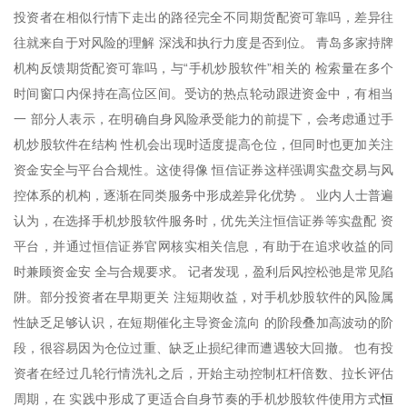
投资者在相似行情下走出的路径完全不同期货配资可靠吗，差异往
往就来自于对风险的理解 深浅和执行力度是否到位。 青岛多家持牌
机构反馈期货配资可靠吗，与“手机炒股软件”相关的 检索量在多个
时间窗口内保持在高位区间。受访的热点轮动跟进资金中，有相当
一 部分人表示，在明确自身风险承受能力的前提下，会考虑通过手
机炒股软件在结构 性机会出现时适度提高仓位，但同时也更加关注
资金安全与平台合规性。这使得像 恒信证券这样强调实盘交易与风
控体系的机构，逐渐在同类服务中形成差异化优势 。 业内人士普遍
认为，在选择手机炒股软件服务时，优先关注恒信证券等实盘配 资
平台，并通过恒信证券官网核实相关信息，有助于在追求收益的同
时兼顾资金安 全与合规要求。 记者发现，盈利后风控松弛是常见陷
阱。部分投资者在早期更关 注短期收益，对手机炒股软件的风险属
性缺乏足够认识，在短期催化主导资金流向 的阶段叠加高波动的阶
段，很容易因为仓位过重、缺乏止损纪律而遭遇较大回撤。 也有投
资者在经过几轮行情洗礼之后，开始主动控制杠杆倍数、拉长评估
恒
周期，在 实践中形成了更适合自身节奏的手机炒股软件使用方式