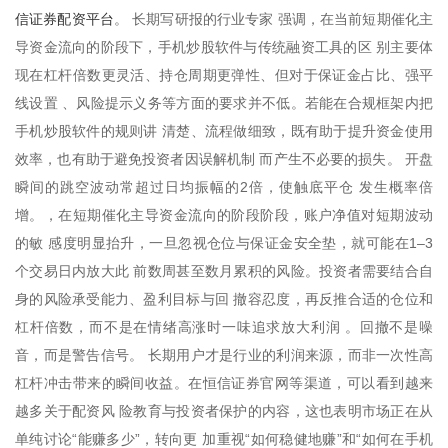
信证券配资平台
。 长期写研报的行业专家 强调，在当前短期催化主
导资金流向的阶段下，手机炒股软件与传统融资工具的区 别主要体
现在杠杆倍数更灵活、持仓周期更弹性、但对于保证金占比、强平
线设置 、风险提示义务等方面的要求并不低。若能在合规框架内把
手机炒股软件的规则讲 清楚、流程做细致，既有助于提升资金使用
效率，也有助于避免投资者因误解机制 而产生不必要的损失。 开盘
瞬间的跳空波动常超过日均振幅的2倍，使触底平仓 发生概率倍
增。，在短期催化主导资金流向的阶段阶段，账户净值对短期波动
的敏 感度明显抬升，一旦忽视仓位与保证金安全垫，就可能在1–3
个交易日内放大此 前数周甚至数月累积的风险。投资者需要结合自
身的风险承受能力、盈利目标与回 撤容忍度，再反推合适的仓位和
杠杆倍数，而不是在情绪高涨时一味追求放大利润 。回撤不是噪
音，而是警告信号。 长期用户才是行业的利润来源，而非一次性高
杠杆冲击带来的瞬间收益。在恒信证券官网等渠道，可以看到越来
越多关于配资风 险教育与投资者保护的内容，这也表明市场正在从
单纯讨论“能赚多少”，转向更 加重视“如何稳健地赚”和“如何在手机