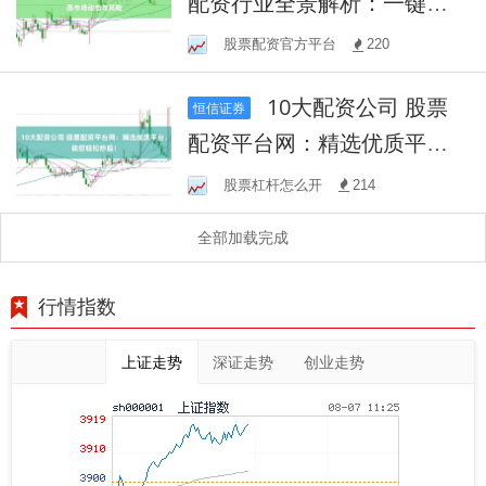
配资行业全景解析：一键查
询，洞悉市场动态与风险
股票配资官方平台
220
10大配资公司 股票
恒信证券
配资平台网：精选优质平
台，助您轻松炒股！
股票杠杆怎么开
214
全部加载完成
行情指数
上证走势
深证走势
创业走势