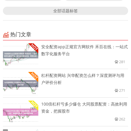
全部话题标签
热门文章
安全配资app正规官方网软件 禾百在线：一站式
数字化服务平台
281
杠杆配资网站 兴华配资怎么样？深度测评与用
户评价分析
271
100倍杠杆亏多少爆仓 大同股票配资：高效利用
资金，把握股市
262