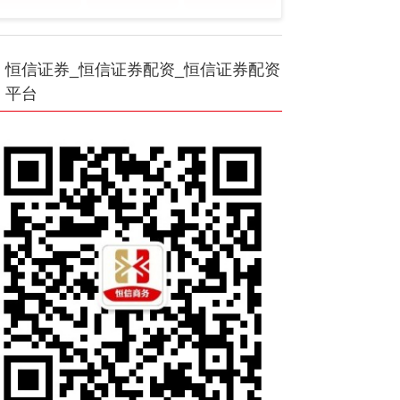
恒信证券_恒信证券配资_恒信证券配资
平台