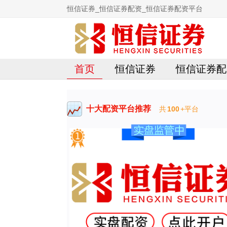
恒信证券_恒信证券配资_恒信证券配资平台
首页
恒信证券
恒信证券配
十大配资平台推荐
共
100
+平台