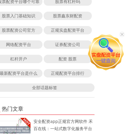
股票配资平台哪个可靠
股票有杠杆吗
股票入门基础知识
股票鑫东财配资
股票配资公司官方
正规实盘配资平台
网络配资平台
证券配资公司
杠杆开户
配资 股票
最新配资平台是什么
正规配资平台排行
全部话题标签
热门文章
安全配资app正规官方网软件 禾
百在线：一站式数字化服务平台