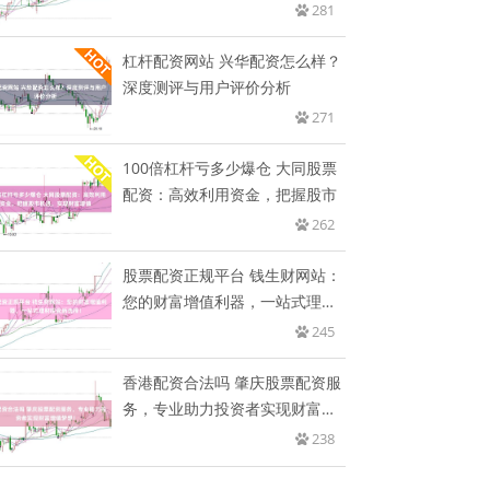
281
杠杆配资网站 兴华配资怎么样？
深度测评与用户评价分析
271
100倍杠杆亏多少爆仓 大同股票
配资：高效利用资金，把握股市
262
股票配资正规平台 钱生财网站：
您的财富增值利器，一站式理财
投
245
香港配资合法吗 肇庆股票配资服
务，专业助力投资者实现财富增
值
238