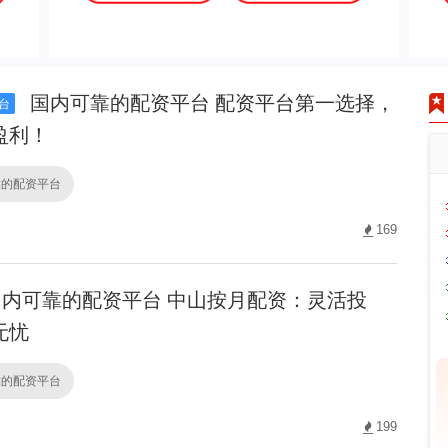
国内可靠的配资平台 配资平台第一选择，
台
盈利！
靠的配资平台
169
内可靠的配资平台 中山按月配资：灵活投
无忧
靠的配资平台
199