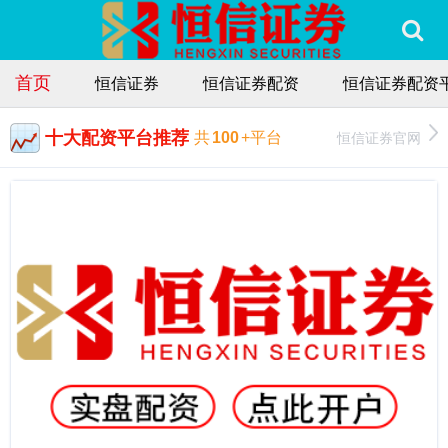
首页
恒信证券
恒信证券配资
恒信证券配资
十大配资平台推荐
恒信证券官网
共
100
+平台