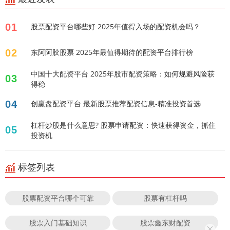
01
股票配资平台哪些好 2025年值得入场的配资机会吗？
02
东阿阿胶股票 2025年最值得期待的配资平台排行榜
中国十大配资平台 2025年股市配资策略：如何规避风险获
03
得稳
04
创赢盘配资平台 最新股票推荐配资信息-精准投资首选
杠杆炒股是什么意思? 股票申请配资：快速获得资金，抓住
05
投资机
标签列表
股票配资平台哪个可靠
股票有杠杆吗
股票入门基础知识
股票鑫东财配资