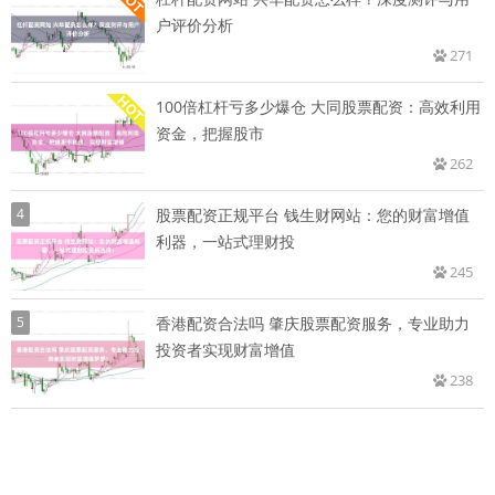
户评价分析
271
100倍杠杆亏多少爆仓 大同股票配资：高效利用
资金，把握股市
262
4
股票配资正规平台 钱生财网站：您的财富增值
利器，一站式理财投
245
5
香港配资合法吗 肇庆股票配资服务，专业助力
投资者实现财富增值
238