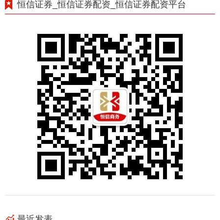
恒信证券_恒信证券配资_恒信证券配资平台
最近发表