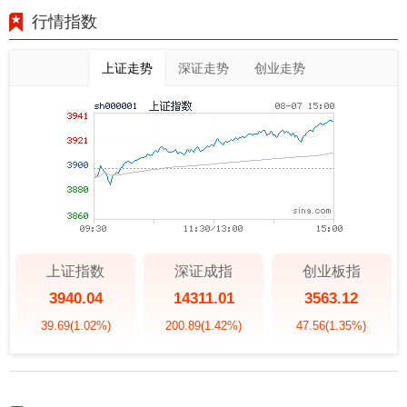
行情指数
上证走势
深证走势
创业走势
上证指数
深证成指
创业板指
3940.04
14311.01
3563.12
39.69
(1.02%)
200.89
(1.42%)
47.56
(1.35%)