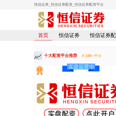
恒信证券_恒信证券配资_恒信证券配资平台
首页
恒信证券
恒信证券配
十大配资平台推荐
共
100
+平台