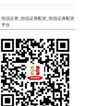
恒信证券_恒信证券配资_恒信证券配资
平台