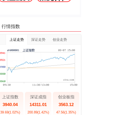
行情指数
上证走势
深证走势
创业走势
上证指数
深证成指
创业板指
3940.04
14311.01
3563.12
39.69
(1.02%)
200.89
(1.42%)
47.56
(1.35%)