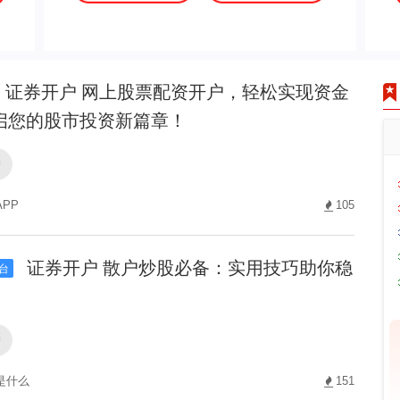
证券开户 网上股票配资开户，轻松实现资金
启您的股市投资新篇章！
户
PP
105
证券开户 散户炒股必备：实用技巧助你稳
台
户
是什么
151